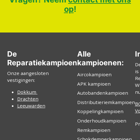
op
!
De
Alle
I
Reparatiekampioen
kampioenen:
D
is
Onze aangesloten
Aircokampioen
Re
vestigingen:
APK kampioen
Wi
Dokkum
n
Autobandenkampioen
Drachten
Distributieriemkampioen
B
Leeuwarden
V
Koppelingkampioen
Onderhoudkampioen
Pr
Remkampioen
Schokdemperkampioen