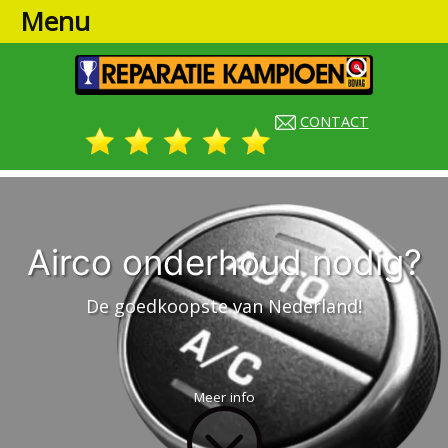
Menu
CONTACT
Airco onderhoud nodig?
De goedkoopste van Nederland!
Meer info